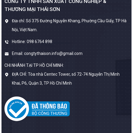
CÔNG TY TNHH SẢN XUẤT CÔNG NGHIỆP &
THƯƠNG MẠI THÁI SƠN
Địa chỉ: Số 375 Đường Nguyễn Khang, Phường Cầu Giấy, TP Hà
Nội, Việt Nam.
Hotline: 098 6764 898
Email: congtythaison.info@gmail.com
CHI NHÁNH TẠI TP HỒ CHÍ MINH:
ĐỊA CHỈ: Tòa nhà Centec Tower, số 72-74 Nguyễn Thị Minh
Khai, P6, Quận 3, TP Hồ Chí Minh