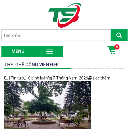
Se
Tìm
kiếm:
0
MENU
THẺ: GHẾ CÔNG VIÊN ĐẸP
| Tin tức
0 bình luận
7-Tháng Năm-2026
Đọc thêm