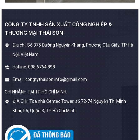
CÔNG TY TNHH SẢN XUẤT CÔNG NGHIỆP &
THƯƠNG MẠI THÁI SƠN
Địa chỉ: Số 375 Đường Nguyễn Khang, Phường Cầu Giấy, TP Hà
Nội, Việt Nam.
Hotline: 098 6764 898
Email: congtythaison.info@gmail.com
CHI NHÁNH TẠI TP HỒ CHÍ MINH:
ĐỊA CHỈ: Tòa nhà Centec Tower, số 72-74 Nguyễn Thị Minh
Khai, P6, Quận 3, TP Hồ Chí Minh