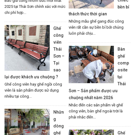
Báo giá cổng nhôm đúc mới nhất
2025 tại Thái Sơn chính xác với mức
bền bỉ
chi phí hợp...
thách thức thời gian
Những mẫu ghế gang đúc công
viên rất cần sự bền bỉ bởi chúng
Ghế
luôn phải chịu...
công
viên
Thái
Bàn
Sơn –
ghế
Tại
comp
sao
osite
lại được khách ưu chuộng ?
tại
Thái
Ghế công viên hay ghế ngồi công
viên là sản phẩm được sử dụng
Sơn – Sản phẩm được ưu
nhiều tại công...
chuộng nhất năm 2026
Nhắc đến các sản phẩm về ghế
công viên, bàn ghế ngoài trời là
Nhữn
phải nhắc đến...
g
dòng
ghế
Ghế