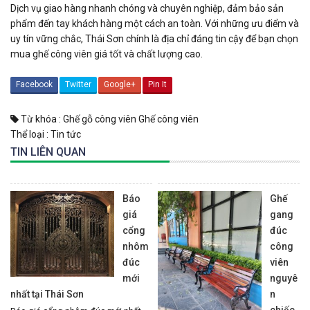
Dịch vụ giao hàng nhanh chóng và chuyên nghiệp, đảm bảo sản
phẩm đến tay khách hàng một cách an toàn. Với những ưu điểm và
uy tín vững chắc, Thái Sơn chính là địa chỉ đáng tin cậy để bạn chọn
mua ghế công viên giá tốt và chất lượng cao.
Facebook
Twitter
Google+
Pin It
Từ khóa :
Ghế gỗ công viên
Ghế công viên
Thể loại :
Tin tức
TIN LIÊN QUAN
Báo
Ghế
giá
gang
cổng
đúc
nhôm
công
đúc
viên
mới
nguyê
nhất tại Thái Sơn
n
chiếc